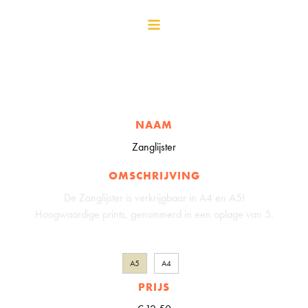
NAAM
Zanglijster
OMSCHRIJVING
De Zanglijster is verkrijgbaar in A4 en A5!
Hoogwaardige prints, genummerd in een oplage van 5.
A5
A4
PRIJS