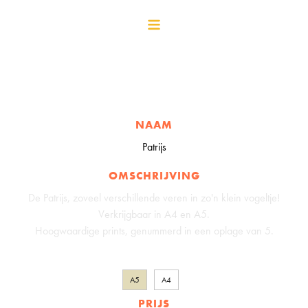
NAAM
Patrijs
OMSCHRIJVING
De Patrijs, zoveel verschillende veren in zo'n klein vogeltje!
Verkrijgbaar in A4 en A5.
Hoogwaardige prints, genummerd in een oplage van 5.
A5
A4
PRIJS