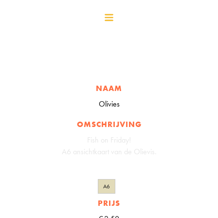
NAAM
Olivies
OMSCHRIJVING
Fish on Friday!
A6 ansichtkaart van de Olievis.
A6
PRIJS