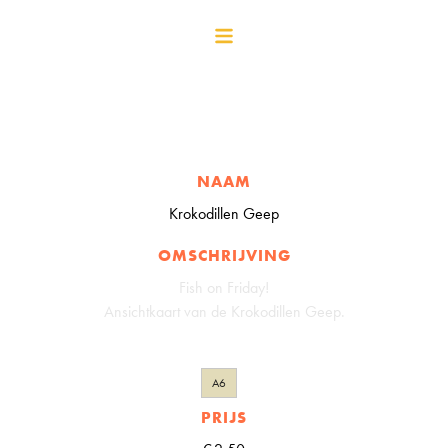
NAAM
Krokodillen Geep
OMSCHRIJVING
Fish on Friday!
Ansichtkaart van de Krokodillen Geep.
A6
PRIJS