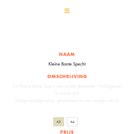
NAAM
Kleine Bonte Specht
OMSCHRIJVING
De Kleine Bonte Spect, een echtte doorzetter. Verkrijgbaar
in A4 en A5!
Hoogwaardige prints, genummerd in een oplage van 5.
A5
A4
PRIJS