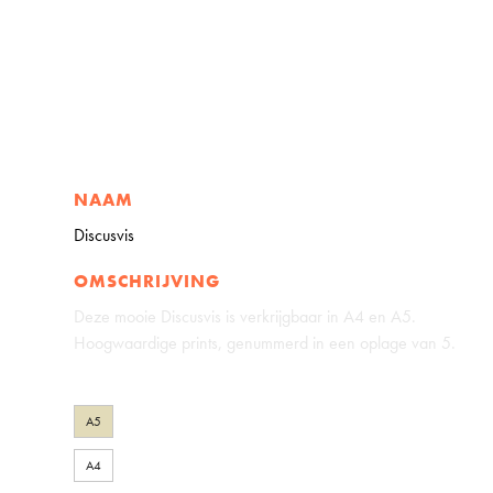
NAAM
Discusvis
OMSCHRIJVING
Deze mooie Discusvis is verkrijgbaar in A4 en A5.
Hoogwaardige prints, genummerd in een oplage van 5.
A5
A4