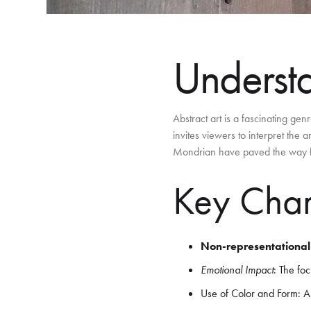
Understa
Abstract art is a fascinating genr
invites viewers to interpret the
Mondrian have paved the way fo
Key Chara
Non-representational
Emotional Impact
: The foc
Use of Color and Form: Art