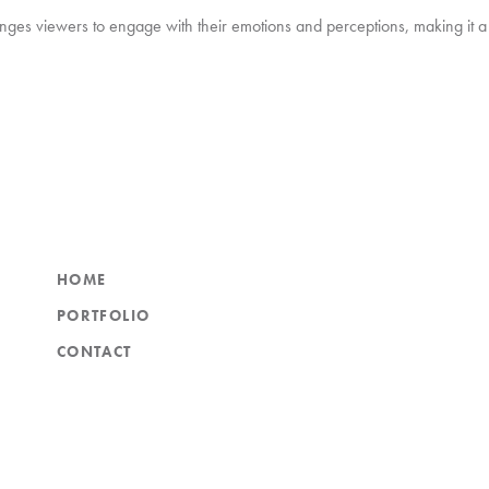
lenges viewers to engage with their emotions and perceptions, making it a 
HOME
PORTFOLIO
CONTACT