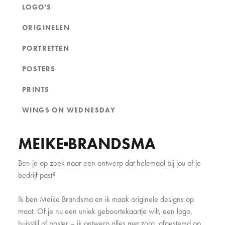
LOGO'S
ORIGINELEN
PORTRETTEN
POSTERS
PRINTS
WINGS ON WEDNESDAY
MEIKE
BRANDSMA
Ben je op zoek naar een ontwerp dat helemaal bij jou of je
bedrijf past?
Ik ben Meike Brandsma en ik maak originele designs op
maat. Of je nu een uniek geboortekaartje wilt, een logo,
huisstijl of poster – ik ontwerp alles met zorg, afgestemd op